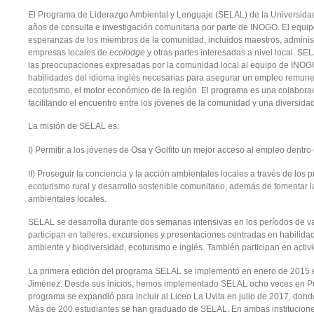
El Programa de Liderazgo Ambiental y Lenguaje (SELAL) de la Universidad
años de consulta e investigación comunitaria por parte de INOGO. El equ
esperanzas de los miembros de la comunidad, incluidos maestros, administ
empresas locales de
ecolodge
y otras partes interesadas a nivel local. SE
las preocupaciones expresadas por la comunidad local al equipo de INOGO r
habilidades del idioma inglés necesarias para asegurar un empleo remuner
ecoturismo, el motor económico de la región. El programa es una colaboraci
facilitando el encuentro entre los jóvenes de la comunidad y una diversidad
La misión de SELAL es:
I) Permitir a los jóvenes de Osa y Golfito un mejor acceso al empleo dentro
II) Proseguir la conciencia y la acción ambientales locales a través de los 
ecoturismo rural y desarrollo sostenible comunitario, además de fomentar l
ambientales locales.
SELAL se desarrolla durante dos semanas intensivas en los períodos de va
participan en talleres, excursiones y presentaciones centradas en habilid
ambiente y biodiversidad, ecoturismo e inglés. También participan en activ
La primera edición del programa SELAL se implementó en enero de 2015 e
Jiménez. Desde sus inicios, hemos implementado SELAL ocho veces en Pue
programa se expandió para incluir al Liceo La Uvita en julio de 2017, don
Más de 200 estudiantes se han graduado de SELAL. En ambas instituciones