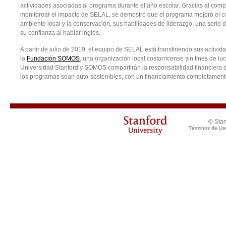
actividades asociadas al programa durante el año escolar. Gracias al com
monitorear el impacto de SELAL, se demostró que el programa mejoró el c
ambiente local y la conservación, sus habilidades de liderazgo, una serie
su confianza al hablar inglés.
A partir de julio de 2019, el equipo de SELAL está transfiriendo sus activi
la
Fundación SOMOS
, una organización local costarricense sin fines de lu
Universidad Stanford y SOMOS compartirán la responsabilidad financiera
los programas sean auto-sostenibles, con un financiamiento completamente
© Stan
Términos de Us