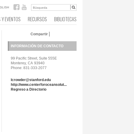
GLISH
S Y EVENTOS
RECURSOS
BIBLIOTECAS
Compartir
INFORMACIÓN DE CONTACTO
99 Pacific Street, Suite 555E
Monterey,
CA
93940
Phone: 831-333-2077
lcrowder@stanford.edu
http://www.centerforoceansolut...
Regreso a Directorio