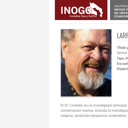
UN PROG
WOODS P
DE UNIV
STANFOR
LAR
Título
Senior 
Tipo:
P
Escuel
Depar
El Dr. Crowder es un investigador principa
conservación marina, incluida la investigaci
oxígeno, productos pesqueros sostenibles, 