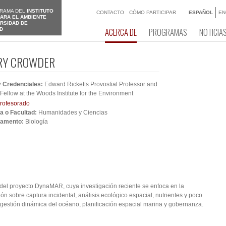
RAMA DEL
INSTITUTO
CONTACTO
CÓMO PARTICIPAR
ESPAÑOL
EN
ARA EL AMBIENTE
ERSIDAD DE
ACERCA DE
PROGRAMAS
NOTICIA
D
RY CROWDER
 y Credenciales:
Edward Ricketts Provostial Professor and
Fellow at the Woods Institute for the Environment
rofesorado
a o Facultad:
Humanidades y Ciencias
tamento:
Biología
l del proyecto DynaMAR, cuya investigación reciente se enfoca en la
ón sobre captura incidental, análisis ecológico espacial, nutrientes y poco
gestión dinámica del océano, planificación espacial marina y gobernanza.