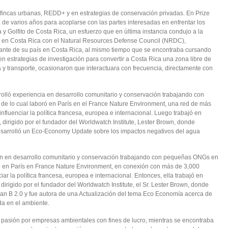
 fincas urbanas, REDD+ y en estrategias de conservación privadas. En Prize
va de varios años para acoplarse con las partes interesadas en enfrentar los
y Golfito de Costa Rica, un esfuerzo que en última instancia condujo a la
jo en Costa Rica con el Natural Resources Defense Council (NRDC),
ante de su país en Costa Rica, al mismo tiempo que se encontraba cursando
n estrategias de investigación para convertir a Costa Rica una zona libre de
a y transporte, ocasionaron que interactuara con frecuencia, directamente con
rolló experiencia en desarrollo comunitario y conservación trabajando con
e lo cual laboró en París en el France Nature Environment, una red de más
fluenciar la política francesa, europea e internacional. Luego trabajó en
, dirigido por el fundador del Worldwatch Institute, Lester Brown, donde
desarrolló un Eco-Economy Update sobre los impactos negativos del agua
ón en desarrollo comunitario y conservación trabajando con pequeñas ONGs en
jó en París en France Nature Environment, en conexión con más de 3,000
ar la política francesa, europea e internacional. Entonces, ella trabajó en
 dirigido por el fundador del Worldwatch Institute, el Sr. Lester Brown, donde
lan B 2.0 y fue autora de una Actualización del tema Eco Economía acerca de
da en el ambiente.
 pasión por empresas ambientales con fines de lucro, mientras se encontraba