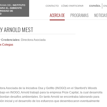
RAMA DEL
INSTITUTO
CONTACTO
CÓMO PARTICIPAR
ESPAÑOL
EN
ARA EL AMBIENTE
ERSIDAD DE
ACERCA DE
PROGRAMAS
NOTICIA
D
LY ARNOLD MEST
 y Credenciales:
Directora Asociada
x Colegas
ora Asociada de la Iniciativa Osa y Golfito (INOGO) en el Stanford's Woods
rabajo en INOGO, Arnold trabajó para la empresa Prize Capital, la cual desarrolla
bordan desafíos ambientales. En tanto Arnold se encontraba laborando para
ación inicial y el desarrollo de los esfuerzos que desembocaron eventualmente