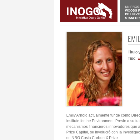
UN PROG
WOODS P
DE UNIV
STANFOR
EMI
Título
Tipo:
E
Emily Arnold actualmente funge como Direct
Institute for the Environment. Previo a su t
mecanismos financieros innovadores que a
Prize Capital, se involucró con la investig
en NRG Cosia Carbon X Prize.