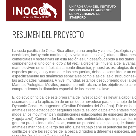
UN PROGRAMA DEL
INSTITUTO
WOODS PARA EL AMBIENTE
DE UNIVERSIDAD DE
STANFORD
RESUMEN DEL PROYECTO
La costa pacífica de Costa Rica alberga una amplia y valiosa (ecológica
oceánicos, incluyendo marlines (pez vela, marlines, etc.), atunes, tiburone
comerciales y recreativas en esta región es un desafío, debido a los datos 
competencia el uno con el otro y, tal vez, la creciente influencia de la var
marinos viven en un hábitat altamente dinámico, y nuestras estrategias de 
especies protegidas y mantener las pesquerías, debemos considerar un en
específicamente las dinámicas espaciales complejas de las distribucione
las actividades humanas. A nivel mundial, estamos descubriendo que la G
Marinas Protegidas Móviles, pueden permitir alcanzar los objetivos de con
comprendemos la dinámica espacial de las especies clave.
El objetivo principal de este programa de investigación es llevar a cabo la
escenario para la aplicación de un enfoque novedoso para el manejo de 
Dynamic Ocean Management (Gestión Dinámica del Oceáno). Este enfoque
animales recolectados por etiquetas satelitales, con datos ambientales mod
modelar los movimientos y distribuciones estacionales de especies de pece
y aguja azul). Comprender las condiciones ambientales que impulsan los 
generar predicciones dinámicas, como un pronóstico del tiempo, de dónde
animales marinos a lo largo del año. Este trabajo tiene el potencial de permi
conflictos entre los sectores de la pesca dirigidos a diferentes especies, a
especies “no objetivo” y protegidas.