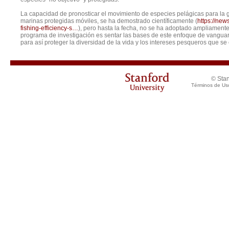
La capacidad de pronosticar el movimiento de especies pelágicas para la 
marinas protegidas móviles, se ha demostrado científicamente (
https://new
fishing-efficiency-s…
), pero hasta la fecha, no se ha adoptado ampliamente 
programa de investigación es sentar las bases de este enfoque de vanguard
para así proteger la diversidad de la vida y los intereses pesqueros que se 
© Stan
Términos de Us